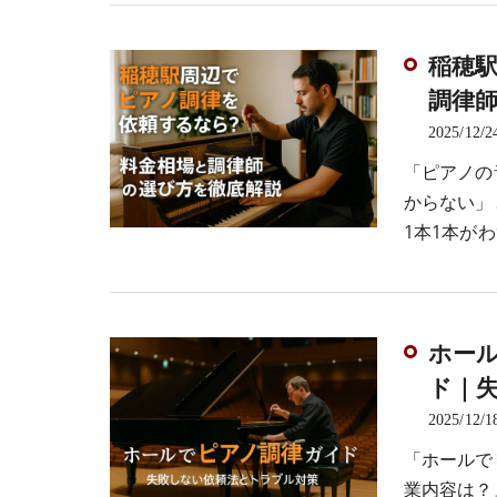
稲穂
調律
2025/12/2
「ピアノの
からない」
1本1本が
ホー
ド｜
2025/12/1
「ホールで
業内容は？