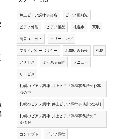
Tags
井上ピアノ調律事務所
ピアノ豆知識
業
ピアノ修理
ピアノ備品
札幌市
買取
消音ユニット
クリーニング
プライバシーポリシー
お問い合わせ
札幌
の
ピ
アクセス
よくある質問
メニュー
サービス
札幌のピアノ調律･井上ピアノ調律事務所のお客
様の声
徹
札幌のピアノ調律･井上ピアノ調律事務所の評判
解
札幌のピアノ調律･井上ピアノ調律事務所の口コ
ミ情報
コンセプト
ピアノ調律