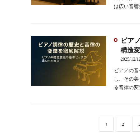
は広い音響
ピア
構造
2025/12/1
ピアノの音
し、その美
る音律の変
1
2