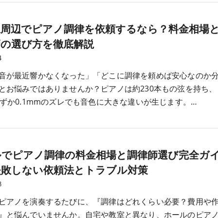
駅周辺でピアノ調律を依頼するなら？料金相場
師の選び方を徹底解説
4
音が最近響かなくなった」「どこに調律を頼めば安心なのか
とお悩みではありませんか？ピアノは約230本もの弦を持ち、
わずか0.1mmのズレでも音色に大きな違いが生じます。…
ルでピアノ調律の料金相場と調律師選び完全ガ
失敗しない依頼法とトラブル対策
8
ピアノを演奏するたびに、『調律はどれくらい必要？費用や
』と悩んでいませんか。自宅や教室と異なり、ホールのピア