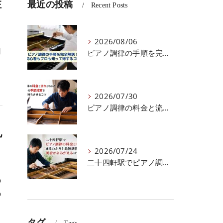
注
最近の投稿
Recent Posts
2026/08/06
用
ピアノ調律の手順を完全解説！初心者もプロも知って得するコツ
し
2026/07/30
ピアノ調律の料金と流れがわかる！北海道での季節対策で音色を長持ちさせるコツ
札
2026/07/24
二十四軒駅でピアノ調律の料金と手順がまるわかり！最短訪問で美音がよみがえるコツ
の
の
タグ