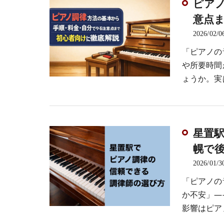
ピア
意点
2026/02/0
「ピアノの
や所要時間
ょうか。実
星置
幌で
2026/01/3
「ピアノの
か不安」―
影響はピア