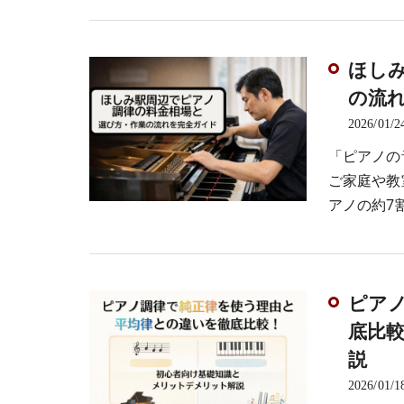
ほし
の流
2026/01/2
「ピアノの
ご家庭や教
アノの約7
ピア
底比
説
2026/01/1