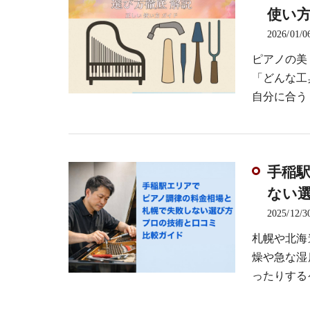
使い
2026/01/0
ピアノの美
「どんな工
自分に合う
手稲
ない
2025/12/3
札幌や北海
燥や急な湿
ったりする