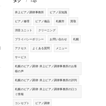
タグ
Tags
井上ピアノ調律事務所
ピアノ豆知識
ピアノ修理
ピアノ備品
札幌市
買取
消音ユニット
クリーニング
プライバシーポリシー
お問い合わせ
札幌
き
問
アクセス
よくある質問
メニュー
サービス
札幌のピアノ調律･井上ピアノ調律事務所のお客
様の声
札幌のピアノ調律･井上ピアノ調律事務所の評判
札幌のピアノ調律･井上ピアノ調律事務所の口コ
ミ情報
し
コンセプト
ピアノ調律