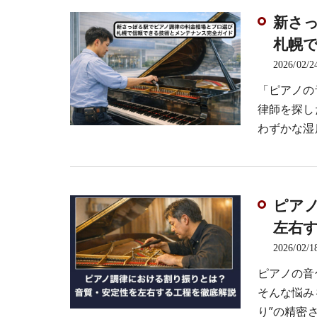
新さ
札幌
2026/02/2
「ピアノの
律師を探し
わずかな湿
ピア
左右
2026/02/1
ピアノの音
そんな悩み
り”の精密