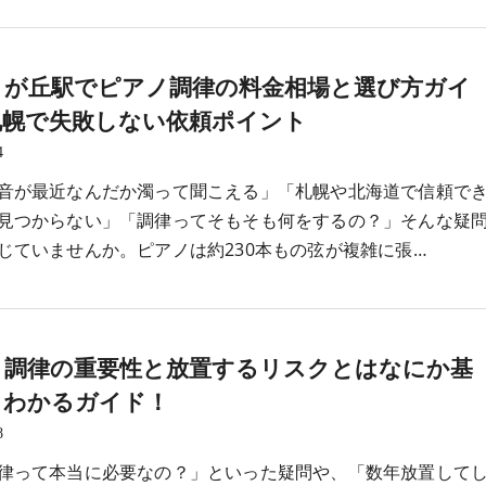
りが丘駅でピアノ調律の料金相場と選び方ガイ
札幌で失敗しない依頼ポイント
4
音が最近なんだか濁って聞こえる」「札幌や北海道で信頼で
見つからない」「調律ってそもそも何をするの？」そんな疑
じていませんか。ピアノは約230本もの弦が複雑に張…
ノ調律の重要性と放置するリスクとはなにか基
らわかるガイド！
8
律って本当に必要なの？」といった疑問や、「数年放置して