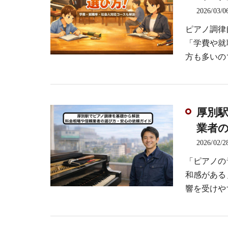
2026/03/0
ピアノ調律
「学費や就
方も多いの
厚別
業者
2026/02/2
「ピアノの
和感がある
響を受けや