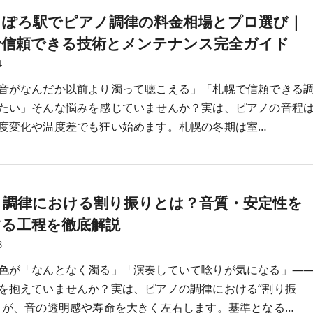
っぽろ駅でピアノ調律の料金相場とプロ選び｜
で信頼できる技術とメンテナンス完全ガイド
4
音がなんだか以前より濁って聴こえる」「札幌で信頼できる
たい」そんな悩みを感じていませんか？実は、ピアノの音程
度変化や温度差でも狂い始めます。札幌の冬期は室…
ノ調律における割り振りとは？音質・安定性を
する工程を徹底解説
8
色が「なんとなく濁る」「演奏していて唸りが気になる」―
を抱えていませんか？実は、ピアノの調律における“割り振
さが、音の透明感や寿命を大きく左右します。基準となる…