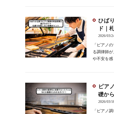
ひば
ド｜
2026/03/2
「ピアノの
る調律師が
や不安を感
ピア
礎か
2026/03/1
「ピアノ調