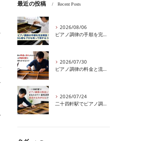
最近の投稿
Recent Posts
2026/08/06
せ
ピアノ調律の手順を完全解説！初心者もプロも知って得するコツ
」
2026/07/30
ピアノ調律の料金と流れがわかる！北海道での季節対策で音色を長持ちさせるコツ
イ
2026/07/24
二十四軒駅でピアノ調律の料金と手順がまるわかり！最短訪問で美音がよみがえるコツ
か