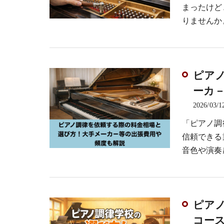
まったけど
りませんか
ピア
ーカ
2026/03/1
「ピアノ調
信頼できる
音色や演奏
ピア
コー