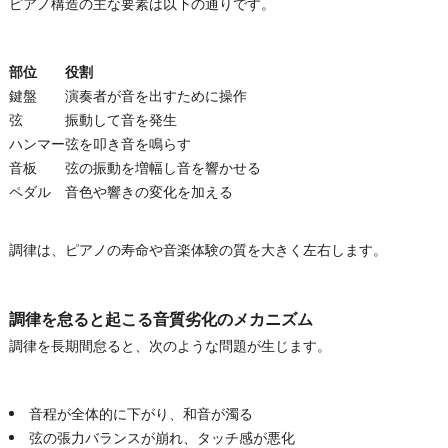
ピアノ構造の主な要素は以下の通りです。
部位
役割
鍵盤
演奏者が音を出すために操作
弦
振動して音を発生
ハンマー
弦を叩き音を鳴らす
音板
弦の振動を増幅し音を響かせる
ペダル
音色や響きの変化を加える
調律は、ピアノの寿命や音楽体験の質を大きく左右します。
調律を怠ると起こる音質劣化のメカニズム
調律を長期間怠ると、次のような問題が生じます。
音程が全体的に下がり、和音が濁る
弦の張力バランスが崩れ、タッチ感が悪化