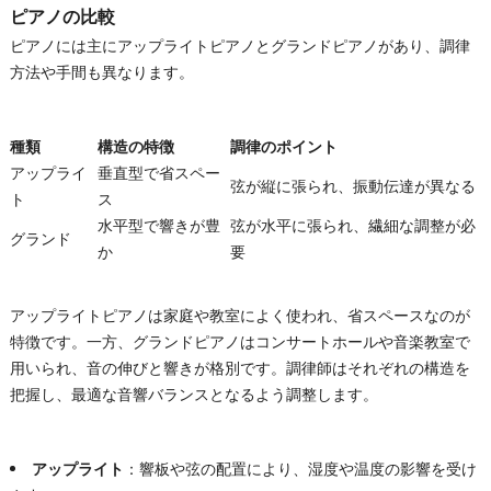
ピアノの比較
ピアノには主にアップライトピアノとグランドピアノがあり、調律
方法や手間も異なります。
種類
構造の特徴
調律のポイント
アップライ
垂直型で省スペー
弦が縦に張られ、振動伝達が異なる
ト
ス
水平型で響きが豊
弦が水平に張られ、繊細な調整が必
グランド
か
要
アップライトピアノは家庭や教室によく使われ、省スペースなのが
特徴です。一方、グランドピアノはコンサートホールや音楽教室で
用いられ、音の伸びと響きが格別です。調律師はそれぞれの構造を
把握し、最適な音響バランスとなるよう調整します。
アップライト
：響板や弦の配置により、湿度や温度の影響を受け