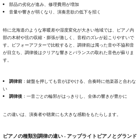
部品の劣化が進み、修理費用が増加
音量や響きが弱くなり、演奏意欲の低下を招く
特に北海道のような寒暖差や湿度変化が大きい地域では、ピアノ内
部の木材や弦の収縮・膨張が激しく、音程のズレが起こりやすいで
す。ビフォーアフターで比較すると、調律前は濁った音や不協和音
が目立ち、調律後はクリアな響きとバランスの取れた音色が蘇りま
す。
調律前
：鍵盤を押しても音がぼやける、合奏時に他楽器と合わな
い
調律後
：一音ごとの輪郭がはっきりし、全体の響きが豊かに
この違いは、演奏者や聴衆にも大きな感動をもたらします。
ピアノの種類別調律の違い - アップライトピアノとグランド