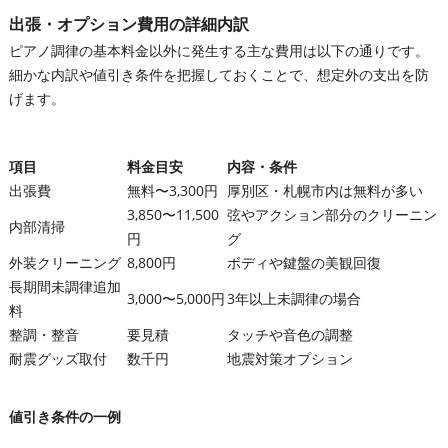
出張・オプション費用の詳細内訳
ピアノ調律の基本料金以外に発生する主な費用は以下の通りです。
細かな内訳や値引き条件を把握しておくことで、想定外の支出を防
げます。
項目
料金目安
内容・条件
出張費
無料〜3,300円
厚別区・札幌市内は無料が多い
3,850〜11,500
弦やアクション部分のクリーニン
内部清掃
円
グ
外装クリーニング
8,800円
ボディや鍵盤の美観回復
長期間未調律追加
3,000〜5,000円
3年以上未調律の場合
料
整調・整音
要見積
タッチや音色の調整
耐震グッズ取付
数千円
地震対策オプション
値引き条件の一例