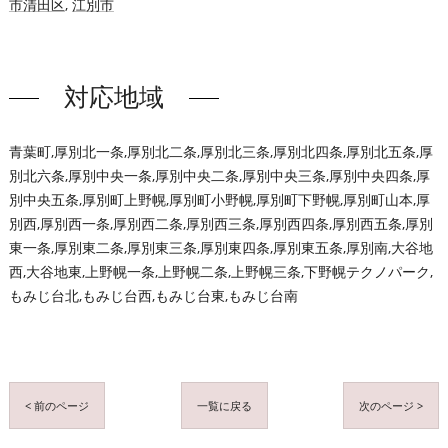
市清田区
,
江別市
対応地域
青葉町,厚別北一条,厚別北二条,厚別北三条,厚別北四条,厚別北五条,厚
別北六条,厚別中央一条,厚別中央二条,厚別中央三条,厚別中央四条,厚
別中央五条,厚別町上野幌,厚別町小野幌,厚別町下野幌,厚別町山本,厚
別西,厚別西一条,厚別西二条,厚別西三条,厚別西四条,厚別西五条,厚別
東一条,厚別東二条,厚別東三条,厚別東四条,厚別東五条,厚別南,大谷地
西,大谷地東,上野幌一条,上野幌二条,上野幌三条,下野幌テクノパーク,
もみじ台北,もみじ台西,もみじ台東,もみじ台南
< 前のページ
一覧に戻る
次のページ >