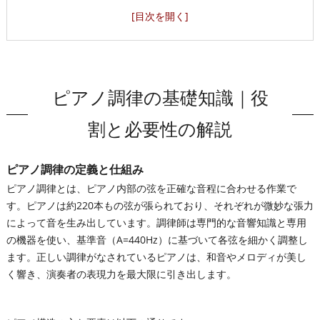
ール
信頼できるピアノ調律師の見極め方と依頼フロー
森林公園駅エリアでのピアノ調律事情
森林公園駅エリアでピアノ調律が求められる理由
森林公園駅エリアについて
ピアノ調律の基礎知識｜役
会社概要
割と必要性の解説
関連エリア
対応地域
ピアノ調律の定義と仕組み
ピアノ調律とは、ピアノ内部の弦を正確な音程に合わせる作業で
す。ピアノは約220本もの弦が張られており、それぞれが微妙な張力
によって音を生み出しています。調律師は専門的な音響知識と専用
の機器を使い、基準音（A=440Hz）に基づいて各弦を細かく調整し
ます。正しい調律がなされているピアノは、和音やメロディが美し
く響き、演奏者の表現力を最大限に引き出します。