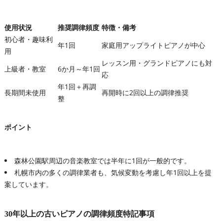
使用状況
推奨調律頻度
特徴・備考
初心者・趣味利
年1回
家庭用アップライトピアノが中心
用
レッスン用・グランドピアノにも対
上級者・教室
6か月～年1回
応
年1回＋再調
長期間未使用
再開時に2回以上の調律推奨
整
ポイント
森林公園駅周辺の音楽教室では半年に1回が一般的です。
札幌市内の多くの調律業者も、気候変動を考慮し年1回以上を提
案しています。
30年以上の古いピアノの調律頻度特記事項