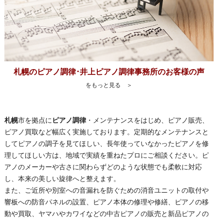
札幌のピアノ調律･井上ピアノ調律事務所のお客様の声
をもっと見る ＞
札幌
市を拠点に
ピアノ調律
・メンテナンスをはじめ、ピアノ販売、
ピアノ買取など幅広く実施しております。定期的なメンテナンスと
してピアノの調子を見てほしい、長年使っていなかったピアノを修
理してほしい方は、地域で実績を重ねたプロにご相談ください。ピ
アノのメーカーや古さに関わらずどのような状態でも柔軟に対応
し、本来の美しい旋律へと整えます。
また、ご近所や別室への音漏れを防ぐための消音ユニットの取付や
響板への防音パネルの設置、ピアノ本体の修理や修繕、ピアノの移
動や買取、ヤマハやカワイなどの中古ピアノの販売と新品ピアノの