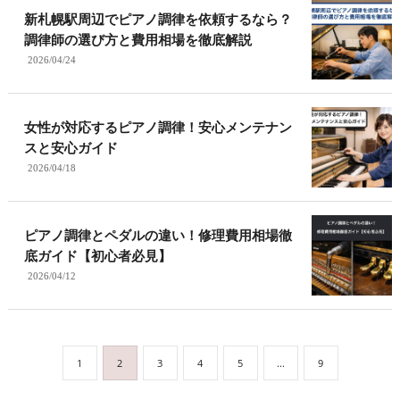
新札幌駅周辺でピアノ調律を依頼するなら？
調律師の選び方と費用相場を徹底解説
2026/04/24
女性が対応するピアノ調律！安心メンテナン
スと安心ガイド
2026/04/18
ピアノ調律とペダルの違い！修理費用相場徹
底ガイド【初心者必見】
2026/04/12
1
2
3
4
5
...
9