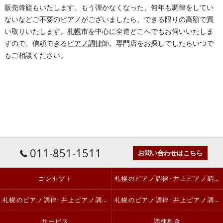
販売斡旋もいたします。もう弾かなくなった、何年も調律をしてい
ないなどご不要のピアノがございましたら、できる限りの高額で買
い取りいたします。
札幌
市を中心に全道どこへでもお伺いいたしま
すので、信頼できる
ピアノ調律
師、専門店をお探しでしたらいつで
もご相談ください。
011-851-1511
お問い合わせはこちら
コンセプト
札幌のピアノ調律･井上ピアノ調律事務所の口コミ情報
札幌のピアノ調律･井上ピアノ調律事務所の評判
札幌のピアノ調律･井上ピアノ調律事務所のお客様の声
サービス
調律料金