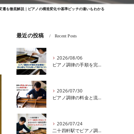
変遷を徹底解説｜ピアノの構造変化や基準ピッチの違いもわかる
最近の投稿
Recent Posts
2026/08/06
ピアノ調律の手順を完全解説！初心者もプロも知って得するコツ
2026/07/30
ピアノ調律の料金と流れがわかる！北海道での季節対策で音色を長持ちさせるコツ
2026/07/24
二十四軒駅でピアノ調律の料金と手順がまるわかり！最短訪問で美音がよみがえるコツ