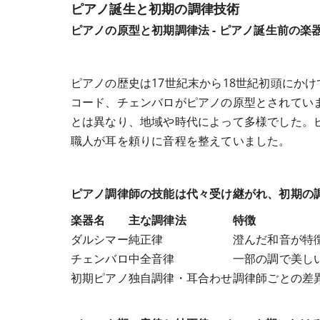
ピアノ誕生と初期の調律技術
ピアノの原型と初期調律法 - ピアノ誕生前の
ピアノの歴史は17世紀末から18世紀初頭にか
コード、チェンバロがピアノの原型とされてい
とは異なり、地域や時代によって多様でした。
職人が耳を頼りに音程を整えていました。
ピアノ調律師の技能は代々受け継がれ、初期の
楽器名
主な調律法
特徴
ダルシマー
純正律
澄んだ和音が特
チェンバロ
中全音律
一部の調で美し
初期ピアノ
独自調律・耳合わせ
調律師ごとの差