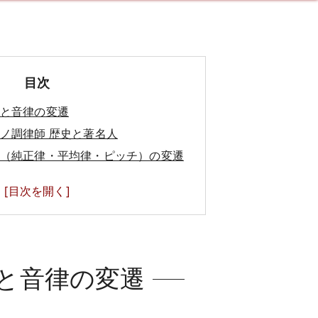
目次
と音律の変遷
ノ調律師 歴史と著名人
（純正律・平均律・ピッチ）の変遷
的役割と文化的価値
と音律の変遷