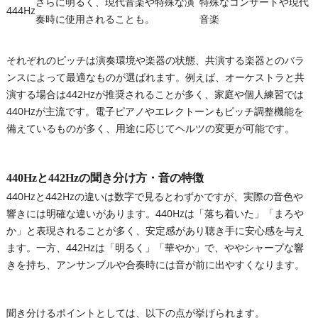
さらに明るく、現代音楽や特殊な演
特殊なコンサートや現代
444Hz
奏時に使用されることも。
音楽
それぞれのピッチは演奏環境や楽器の状態、共演する楽器とのバラ
ンスによって最適なものが選ばれます。例えば、オーケストラと共
演する場合は442Hzが推奨されることが多く、家庭や個人練習では
440Hzが主流です。電子ピアノやエレクトーンもピッチ調整機能を
備えているものが多く、用途に応じてヘルツの変更が可能です。
440Hzと442Hzの聞き分け方・音の特徴
440Hzと442Hzの違いは数字で見るとわずかですが、実際の音色や
響きには明確な違いがあります。440Hzは「落ち着いた」「まろや
か」と表現されることが多く、安定感があり聴き手に安心感を与え
ます。一方、442Hzは「明るく」「華やか」で、ややシャープな響
きを持ち、アンサンブルや合奏時には音が前に出やすくなります。
聞き分けるポイントとしては、以下の点が挙げられます。