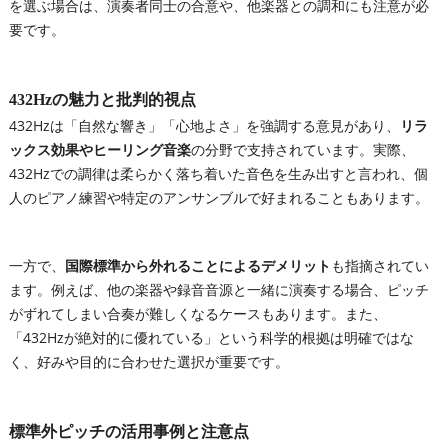
を選ぶ場合は、演奏者同士の合意や、他楽器との調和にも注意が必
要です。
432Hzの魅力と批判的視点
432Hzは「自然な響き」「心地よさ」を強調する意見があり、
リラ
ックス効果やヒーリング音楽
の分野で支持されています。実際、
432Hzでの調律は柔らかく落ち着いた音色を生み出すと言われ、個
人のピアノ練習や特定のアンサンブルで好まれることもあります。
一方で、
国際標準から外れることによるデメリット
も指摘されてい
ます。例えば、他の楽器や録音音源と一緒に演奏する場合、ピッチ
がずれてしまい合奏が難しくなるケースもあります。また、
「432Hzが絶対的に優れている」という科学的根拠は明確ではな
く、好みや目的に合わせた選択が重要です。
標準外ピッチの活用事例と注意点