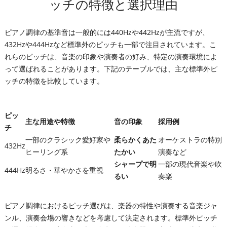
ッチの特徴と選択理由
ピアノ調律の基準音は一般的には440Hzや442Hzが主流ですが、
432Hzや444Hzなど標準外のピッチも一部で注目されています。こ
れらのピッチは、音楽の印象や演奏者の好み、特定の演奏環境によ
って選ばれることがあります。下記のテーブルでは、主な標準外ピ
ッチの特徴を比較しています。
ピッ
主な用途や特徴
音の印象
採用例
チ
一部のクラシック愛好家や
柔らかくあた
オーケストラの特別
432Hz
ヒーリング系
たかい
演奏など
シャープで明
一部の現代音楽や吹
444Hz
明るさ・華やかさを重視
るい
奏楽
ピアノ調律におけるピッチ選びは、楽器の特性や演奏する音楽ジャ
ンル、演奏会場の響きなどを考慮して決定されます。標準外ピッチ