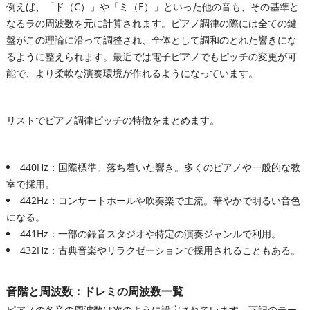
例えば、「ド（C）」や「ミ（E）」といった他の音も、その基準と
なるラの周波数を元に計算されます。ピアノ調律の際には全ての鍵
盤がこの理論に沿って調整され、全体として調和のとれた響きにな
るように整えられます。最近では電子ピアノでもピッチの変更が可
能で、より柔軟な演奏環境が作れるようになっています。
リストでピアノ調律ピッチの特徴をまとめます。
440Hz：国際標準。落ち着いた響き。多くのピアノや一般的な教
室で採用。
442Hz：コンサートホールや吹奏楽で主流。華やかで明るい音色
になる。
441Hz：一部の録音スタジオや特定の演奏ジャンルで利用。
432Hz：古典音楽やリラクゼーションで採用されることもある。
音階と周波数：ドレミの周波数一覧
ピアノの各音の周波数は次のように設定されています。下記のテー