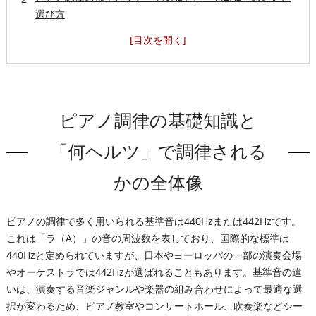
選び方
ピアノ調律の歴史とピッチ変遷の背景
ピアノ調律時のピッチ指定と現場での判断基準
432Hz・444Hzなど標準外ピッチの特徴と選択理由
会社概要
ピアノ調律の基礎知識と
「何ヘルツ」で調律される
かの全体像
ピアノの調律で多く用いられる基準音は440Hzまたは442Hzです。
これは「ラ（A）」の音の周波数を表しており、国際的な標準は
440Hzと定められていますが、日本やヨーロッパの一部の演奏会場
やオーケストラでは442Hzが選ばれることもあります。基準音の違
いは、演奏する音楽ジャンルや楽器の組み合わせによって最適な選
択が変わるため、ピアノ教室やコンサートホール、吹奏楽などシー