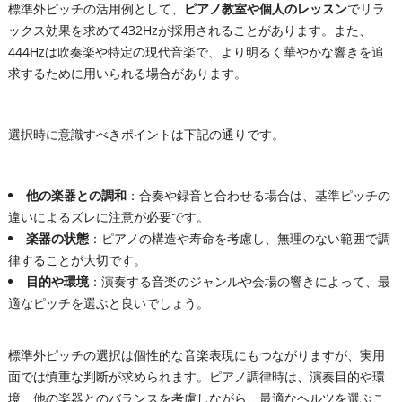
標準外ピッチの活用例として、
ピアノ教室や個人のレッスン
でリラ
ックス効果を求めて432Hzが採用されることがあります。また、
444Hzは吹奏楽や特定の現代音楽で、より明るく華やかな響きを追
求するために用いられる場合があります。
選択時に意識すべきポイントは下記の通りです。
他の楽器との調和
：合奏や録音と合わせる場合は、基準ピッチの
違いによるズレに注意が必要です。
楽器の状態
：ピアノの構造や寿命を考慮し、無理のない範囲で調
律することが大切です。
目的や環境
：演奏する音楽のジャンルや会場の響きによって、最
適なピッチを選ぶと良いでしょう。
標準外ピッチの選択は個性的な音楽表現にもつながりますが、実用
面では慎重な判断が求められます。ピアノ調律時は、演奏目的や環
境、他の楽器とのバランスを考慮しながら、最適なヘルツを選ぶこ