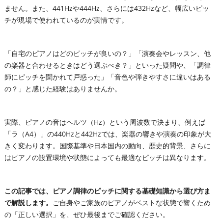
ません。また、441Hzや444Hz、さらには432Hzなど、幅広いピッ
チが現場で使われているのが実情です。
「自宅のピアノはどのピッチが良いの？」「演奏会やレッスン、他
の楽器と合わせるときはどう選ぶべき？」といった疑問や、「調律
師にピッチを聞かれて戸惑った」「音色や弾きやすさに違いはある
の？」と感じた経験はありませんか。
実際、ピアノの音はヘルツ（Hz）という周波数で決まり、例えば
「ラ（A4）」の440Hzと442Hzでは、楽器の響きや演奏の印象が大
きく変わります。国際基準や日本国内の動向、歴史的背景、さらに
はピアノの設置環境や状態によっても最適なピッチは異なります。
この記事では、ピアノ調律のピッチに関する基礎知識から選び方ま
で解説します。
ご自身やご家族のピアノがベストな状態で響くため
の「正しい選択」を、ぜひ最後までご確認ください。