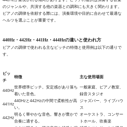
のジャンルや、共演する他の楽器との調和にも大きく関わります。
ピアノの調律を依頼する際には、演奏環境や目的に合わせて最適な
ヘルツを選ぶことが重要です。
440Hz・442Hz・441Hz・444Hzの違いと使われ方
ピアノの調律で使われる主なピッチの特徴と使用例は以下の通りで
す。
ピッ
特徴
主な使用場面
チ
世界標準ピッチ。安定感があり落ち
一般家庭、ピアノ教室、
440Hz
着いた音色。
録音スタジオ
440Hzと442Hzの中間で柔軟性が高
ジャズバー、ライブハウ
441Hz
い。
ス
明るく華やかな音色。響きが豊かで
オーケストラ、コンサー
442Hz
合奏に適する。
トホール、吹奏楽