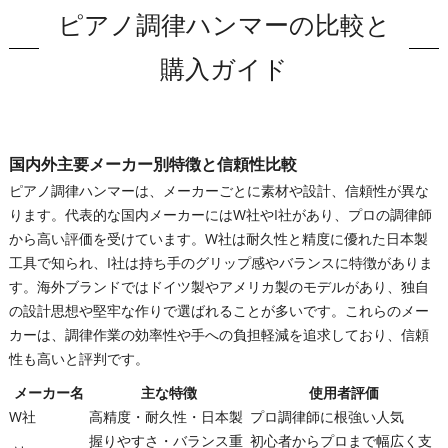
ピアノ調律ハンマーの比較と
購入ガイド
国内外主要メーカー別特徴と信頼性比較
ピアノ調律ハンマーは、メーカーごとに素材や設計、信頼性が異な
ります。代表的な国内メーカーにはW社やI社があり、プロの調律師
から高い評価を受けています。W社は耐久性と精度に優れた日本製
工具で知られ、I社は持ち手のグリップ感やバランスに特徴がありま
す。海外ブランドではドイツ製やアメリカ製のモデルがあり、独自
の設計思想や堅牢な作りで選ばれることが多いです。これらのメー
カーは、調律作業の効率性や手への負担軽減を追求しており、信頼
性も高いと評判です。
メーカー名
主な特徴
使用者評価
W社
高精度・耐久性・日本製
プロ調律師に根強い人気
握りやすさ・バランス重
初心者からプロまで幅広く支