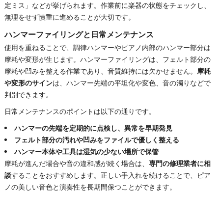
定ミス」などが挙げられます。作業前に楽器の状態をチェックし、
無理をせず慎重に進めることが大切です。
ハンマーファイリングと日常メンテナンス
使用を重ねることで、調律ハンマーやピアノ内部のハンマー部分は
摩耗や変形が生じます。ハンマーファイリングは、フェルト部分の
摩耗や凹みを整える作業であり、音質維持には欠かせません。
摩耗
や変形のサイン
は、ハンマー先端の平坦化や変色、音の濁りなどで
判別できます。
日常メンテナンスのポイントは以下の通りです。
ハンマーの先端を定期的に点検し、異常を早期発見
フェルト部分の汚れや凹みをファイルで優しく整える
ハンマー本体や工具は湿気の少ない場所で保管
摩耗が進んだ場合や音の違和感が続く場合は、
専門の修理業者に相
談
することをおすすめします。正しい手入れを続けることで、ピア
ノの美しい音色と演奏性を長期間保つことができます。