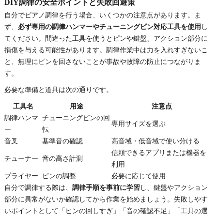
DIY調律の安全ポイントと失敗回避策
自分でピアノ調律を行う場合、いくつかの注意点があります。ま
ず、
必ず専用の調律ハンマーやチューニングピン対応工具を使用
し
てください。間違った工具を使うとピンや鍵盤、アクション部分に
損傷を与える可能性があります。調律作業中は力を入れすぎないこ
と、無理にピンを回さないことが事故や故障の防止につながりま
す。
必要な準備と道具は次の通りです。
工具名
用途
注意点
調律ハンマ
チューニングピンの回
専用サイズを選ぶ
ー
転
音叉
基準音の確認
高音域・低音域で使い分ける
信頼できるアプリまたは機器を
チューナー
音の高さ計測
利用
プライヤー
ピンの調整
必要に応じて使用
自分で調律する際は、
調律手順を事前に学習
し、鍵盤やアクション
部分に異常がないか確認してから作業を始めましょう。失敗しやす
いポイントとして「ピンの回しすぎ」「音の確認不足」「工具の選