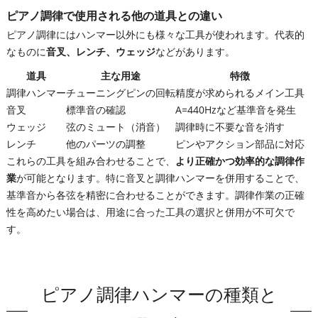
ピアノ調律で使用される他の道具との違い
ピアノ調律にはハンマー以外にも様々な工具が使われます。代表的
なものに
音叉、レンチ、ウェッジ
などがあります。
道具
主な用途
特徴
調律ハンマー
チューニングピンの回転
精度が求められるメイン工具
音叉
標準音の確認
A=440Hzなど基準音を発生
ウェッジ
弦のミュート（消音）
調律時に不要な音を消す
レンチ
他のパーツの調整
ピンやアクション部品に対応
これらの工具を組み合わせることで、
より正確かつ効率的な調律作
業
が可能となります。特に音叉と調律ハンマーを併用することで、
基準音から各弦を精密に合わせることができます。調律作業の正確
性を高めたい場合は、用途に合った工具の選択と併用が不可欠で
す。
ピアノ調律ハンマーの種類と