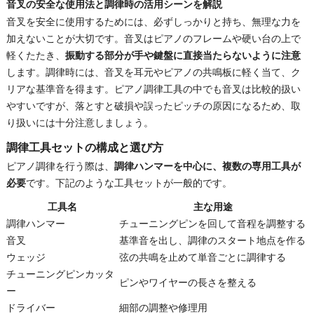
音叉の安全な使用法と調律時の活用シーンを解説
音叉を安全に使用するためには、必ずしっかりと持ち、無理な力を
加えないことが大切です。音叉はピアノのフレームや硬い台の上で
軽くたたき、
振動する部分が手や鍵盤に直接当たらないように注意
します。調律時には、音叉を耳元やピアノの共鳴板に軽く当て、ク
リアな基準音を得ます。ピアノ調律工具の中でも音叉は比較的扱い
やすいですが、落とすと破損や誤ったピッチの原因になるため、取
り扱いには十分注意しましょう。
調律工具セットの構成と選び方
ピアノ調律を行う際は、
調律ハンマーを中心に、複数の専用工具が
必要
です。下記のような工具セットが一般的です。
工具名
主な用途
調律ハンマー
チューニングピンを回して音程を調整する
音叉
基準音を出し、調律のスタート地点を作る
ウェッジ
弦の共鳴を止めて単音ごとに調律する
チューニングピンカッタ
ピンやワイヤーの長さを整える
ー
ドライバー
細部の調整や修理用