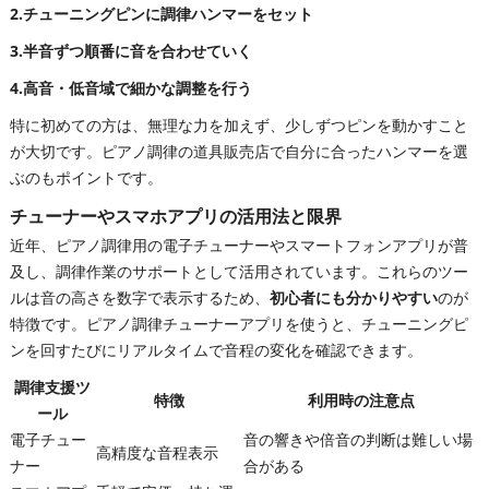
2.チューニングピンに調律ハンマーをセット
3.半音ずつ順番に音を合わせていく
4.高音・低音域で細かな調整を行う
特に初めての方は、無理な力を加えず、少しずつピンを動かすこと
が大切です。ピアノ調律の道具販売店で自分に合ったハンマーを選
ぶのもポイントです。
チューナーやスマホアプリの活用法と限界
近年、ピアノ調律用の電子チューナーやスマートフォンアプリが普
及し、調律作業のサポートとして活用されています。これらのツー
ルは音の高さを数字で表示するため、
初心者にも分かりやすい
のが
特徴です。ピアノ調律チューナーアプリを使うと、チューニングピ
ンを回すたびにリアルタイムで音程の変化を確認できます。
調律支援ツ
特徴
利用時の注意点
ール
電子チュー
音の響きや倍音の判断は難しい場
高精度な音程表示
ナー
合がある