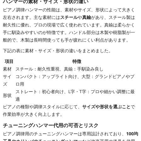
ハンマーの素材・サイズ・形状の違い
ピアノ調律ハンマーの性能は、素材やサイズ、形状によって大きく
左右されます。主な素材には
スチール
や
真鍮
があり、スチール製は
耐久性に優れ、プロの現場で広く使われています。真鍮は柔らかく
手に馴染みやすいのが特徴です。ハンドル部分は木製や樹脂製が一
般的で、木製は長時間使っても手が疲れにくい利点があります。
下記の表に素材・サイズ・形状の違いをまとめました。
項目
特徴
素材
スチール：耐久性重視、真鍮：手馴染み良し
サイ
コンパクト：アップライト向け、大型：グランドピアノやプ
ズ
ロ用
ストレート：初心者向け、L字・T字：プロや細かい調整に最
形状
適
ピアノの種類や調律スタイルに応じて、
サイズや形状を選ぶこと
で
作業効率が大きく向上します。
チューニングハンマー代用の可否とリスク
ピアノ調律用のチューニングハンマーは専用設計されており、
100均