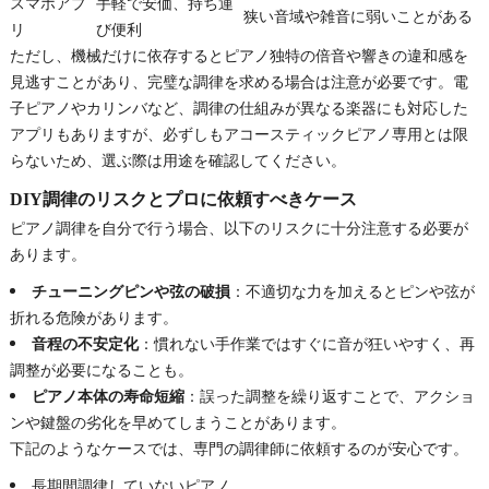
スマホアプ
手軽で安価、持ち運
狭い音域や雑音に弱いことがある
リ
び便利
ただし、機械だけに依存するとピアノ独特の倍音や響きの違和感を
見逃すことがあり、完璧な調律を求める場合は注意が必要です。電
子ピアノやカリンバなど、調律の仕組みが異なる楽器にも対応した
アプリもありますが、必ずしもアコースティックピアノ専用とは限
らないため、選ぶ際は用途を確認してください。
DIY調律のリスクとプロに依頼すべきケース
ピアノ調律を自分で行う場合、以下のリスクに十分注意する必要が
あります。
チューニングピンや弦の破損
：不適切な力を加えるとピンや弦が
折れる危険があります。
音程の不安定化
：慣れない手作業ではすぐに音が狂いやすく、再
調整が必要になることも。
ピアノ本体の寿命短縮
：誤った調整を繰り返すことで、アクショ
ンや鍵盤の劣化を早めてしまうことがあります。
下記のようなケースでは、専門の調律師に依頼するのが安心です。
長期間調律していないピアノ