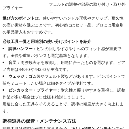
フェルトの調整や部品の取り付け・取り外
プライヤー
し
選び方のポイント
は、使いやすいハンドル形状やグリップ、耐久性
の高い素材を選ぶことです。初心者にはセット品、プロには用途別
の単品購入もおすすめです。
必須工具一覧と用途別の使い分けポイントを紹介
調律ハンマー
：ピンの回しやすさや手へのフィット感が重要で
す。全長や重量バランスも選定基準となります。
音叉
：周波数表示を確認し、用途に合ったものを選びます。ピア
ノ専用は440Hzや442Hzが主流です。
ウェッジ
：ゴム製やフェルト製などがあります。ピンポイントで
弦をミュートしたい場合は細身タイプが便利です。
ピンカッター・プライヤー
：耐久性と握りやすさを重視し、調整
作業が多い場合はプロ仕様も検討しましょう。
用途に合った工具をそろえることで、調律の精度が大きく向上しま
す。
調律道具の保管・メンテナンス方法
調律工具は精密な作業を支えるため、
正しい保管とメンテナンス
が