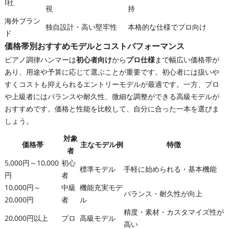
I社
視
持
海外ブラン
独自設計・高い堅牢性
本格的な仕様でプロ向け
ド
価格帯別おすすめモデルとコストパフォーマンス
ピアノ調律ハンマーは
初心者向け
から
プロ仕様
まで幅広い価格帯が
あり、用途や予算に応じて選ぶことが重要です。初心者には扱いや
すくコストも抑えられるエントリーモデルが最適です。一方、プロ
や上級者にはバランスや耐久性、微細な調整ができる高級モデルが
おすすめです。価格と性能を比較して、自分に合った一本を選びま
しょう。
対象
価格帯
主なモデル例
特徴
者
5,000円～10,000
初心
標準モデル
手軽に始められる・基本機能
円
者
10,000円～
中級
機能充実モデ
バランス・耐久性が向上
20,000円
者
ル
精度・素材・カスタマイズ性が
20,000円以上
プロ
高級モデル
高い