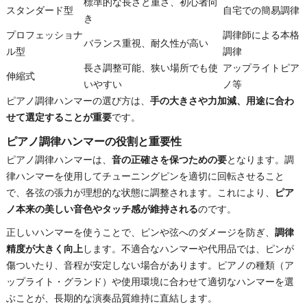
標準的な長さと重さ、初心者向
スタンダード型
自宅での簡易調律
き
プロフェッショナ
調律師による本格
バランス重視、耐久性が高い
ル型
調律
長さ調整可能、狭い場所でも使
アップライトピア
伸縮式
いやすい
ノ等
ピアノ調律ハンマーの選び方は、
手の大きさや力加減、用途に合わ
せて選定することが重要
です。
ピアノ調律ハンマーの役割と重要性
ピアノ調律ハンマーは、
音の正確さを保つための要
となります。調
律ハンマーを使用してチューニングピンを適切に回転させること
で、各弦の張力が理想的な状態に調整されます。これにより、
ピア
ノ本来の美しい音色やタッチ感が維持される
のです。
正しいハンマーを使うことで、ピンや弦へのダメージを防ぎ、
調律
精度が大きく向上
します。不適合なハンマーや代用品では、ピンが
傷ついたり、音程が安定しない場合があります。ピアノの種類（ア
ップライト・グランド）や使用環境に合わせて適切なハンマーを選
ぶことが、長期的な演奏品質維持に直結します。