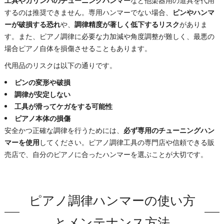
工具やカリンバのチューニングハンマー
など他楽器用の道具を代用
するのは推奨できません。専用ハンマーでない場合、
ピンやハンマ
ーが破損する恐れ
や、
調律精度が著しく低下するリスク
がありま
す。また、ピアノ調律に必要な力加減や角度調整が難しく、最悪の
場合ピアノ自体を損傷させることもあります。
代用品のリスクは以下の通りです。
ピンの変形や破損
調律が安定しない
工具が滑ってケガをする可能性
ピアノ本体の損傷
安全かつ正確な調律を行うためには、
必ず専用のチューニングハン
マーを使用
してください。ピアノ調律工具の専門店や信頼できる販
売店で、自分のピアノに合ったハンマーを選ぶことが大切です。
ピアノ調律ハンマーの使い方
とメンテナンス方法