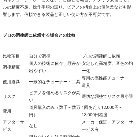
ルの精度不足、操作手順の誤り、ピアノの構造上の個体差なども影
響します。信頼できる製品と正しい使い方が不可欠です。
プロの調律師に依頼する場合との比較
比較項目
自分で調律
プロの調律師に依頼
個人の技術に依存、誤差が
安定した高精度、音色の均
調律精度
出やすい
一化
専用の高性能チューナー・
使用道具
一般的なチューナー・工具
道具
ピアノを傷めるリスクが高
リスク
適切な調整でリスク最小限
い
道具購入のみ（数千～数万
1回あたり12,000円～
費用
円）
18,000円程度
アフターサー
メーカー保証・アフターサ
なし
ビス
ービス有
慣れないうちは長時間かか