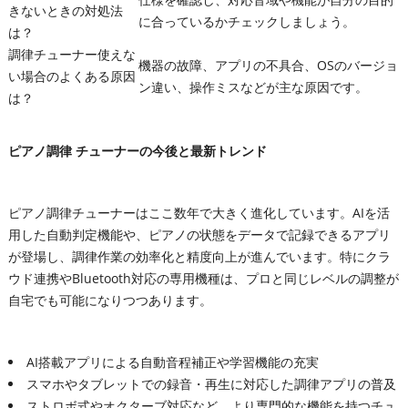
きないときの対処法
に合っているかチェックしましょう。
は？
調律チューナー使えな
機器の故障、アプリの不具合、OSのバージョ
い場合のよくある原因
ン違い、操作ミスなどが主な原因です。
は？
ピアノ調律 チューナーの今後と最新トレンド
ピアノ調律チューナーはここ数年で大きく進化しています。AIを活
用した自動判定機能や、ピアノの状態をデータで記録できるアプリ
が登場し、調律作業の効率化と精度向上が進んでいます。特にクラ
ウド連携やBluetooth対応の専用機種は、プロと同じレベルの調整が
自宅でも可能になりつつあります。
AI搭載アプリによる自動音程補正や学習機能の充実
スマホやタブレットでの録音・再生に対応した調律アプリの普及
ストロボ式やオクターブ対応など、より専門的な機能を持つチュ