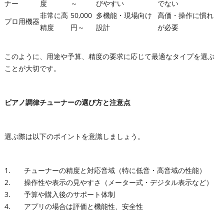
ナー
度
～
びやすい
でない
非常に高
50,000
多機能・現場向け
高価・操作に慣れ
プロ用機器
精度
円～
設計
が必要
このように、用途や予算、精度の要求に応じて最適なタイプを選ぶ
ことが大切です。
ピアノ調律チューナーの選び方と注意点
選ぶ際は以下のポイントを意識しましょう。
チューナーの精度と対応音域（特に低音・高音域の性能）
操作性や表示の見やすさ（メーター式・デジタル表示など）
予算や購入後のサポート体制
アプリの場合は評価と機能性、安全性