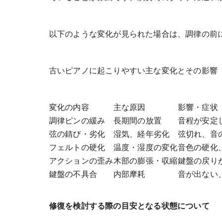
以下のような変化が見られた場合は、調律の前
古いピアノに起こりやすい主な変化とその影響
変化の内容
主な原因
影響・症状
調律ピンの緩み
長期間の放置
音程が安定
弦の錆び・劣化
湿気、経年劣化
弦切れ、音
フェルトの硬化
温度・湿度の変化
音色の硬化
アクションの歪み
木部の膨張・収縮
鍵盤の戻り
鍵盤の不具合
内部摩耗
音が出ない
修復を検討する際の目安となる状態について