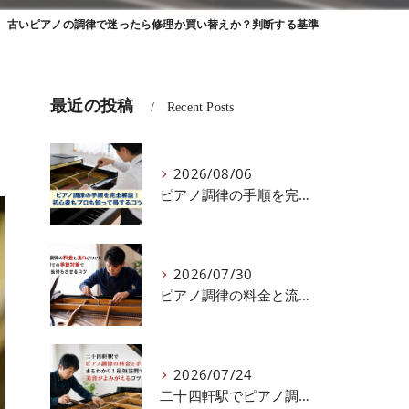
古いピアノの調律で迷ったら修理か買い替えか？判断する基準
最近の投稿
Recent Posts
2026/08/06
ピアノ調律の手順を完全解説！初心者もプロも知って得するコツ
2026/07/30
ピアノ調律の料金と流れがわかる！北海道での季節対策で音色を長持ちさせるコツ
2026/07/24
二十四軒駅でピアノ調律の料金と手順がまるわかり！最短訪問で美音がよみがえるコツ