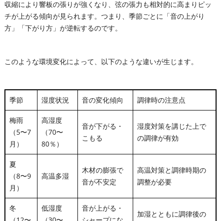
収縮により響板の張りが強くなり、弦の張力も相対的に高まりピッ
チが上がる傾向が見られます。つまり、季節ごとに「音の上がり
方」「下がり方」が逆転するのです。
このような環境変化によって、以下のような違いが生じます。
季節
湿度状況
音の変化傾向
調律時の注意点
梅雨
高湿度
音が下がる・
湿度対策を講じた上で
（5〜7
（70〜
こもる
の調律が有効
月）
80％）
夏
木材の膨張で
高温対策と調律時期の
（8〜9
高温多湿
音が不安定
調整が必要
月）
冬
低湿度
音が上がる・
加湿とともに調律後の
（12〜
（30〜
シャープにな