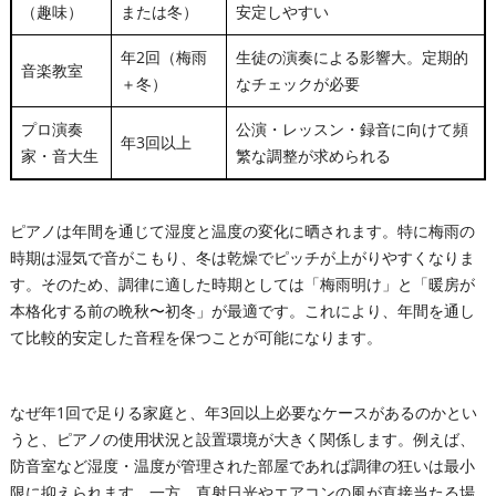
（趣味）
または冬）
安定しやすい
年2回（梅雨
生徒の演奏による影響大。定期的
音楽教室
＋冬）
なチェックが必要
プロ演奏
公演・レッスン・録音に向けて頻
年3回以上
家・音大生
繁な調整が求められる
ピアノは年間を通じて湿度と温度の変化に晒されます。特に梅雨の
時期は湿気で音がこもり、冬は乾燥でピッチが上がりやすくなりま
す。そのため、調律に適した時期としては「梅雨明け」と「暖房が
本格化する前の晩秋〜初冬」が最適です。これにより、年間を通し
て比較的安定した音程を保つことが可能になります。
なぜ年1回で足りる家庭と、年3回以上必要なケースがあるのかとい
うと、ピアノの使用状況と設置環境が大きく関係します。例えば、
防音室など湿度・温度が管理された部屋であれば調律の狂いは最小
限に抑えられます。一方、直射日光やエアコンの風が直接当たる場