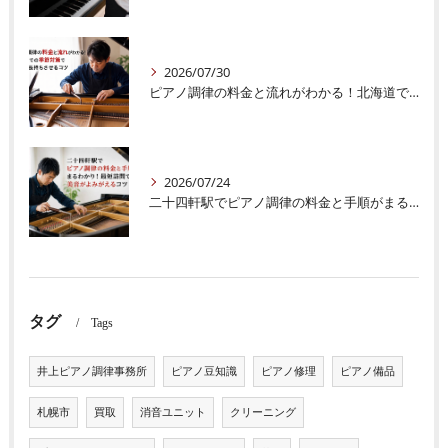
2026/07/30
ピアノ調律の料金と流れがわかる！北海道での季節対策で音色を長持ちさせるコツ
2026/07/24
二十四軒駅でピアノ調律の料金と手順がまるわかり！最短訪問で美音がよみがえるコツ
タグ
Tags
井上ピアノ調律事務所
ピアノ豆知識
ピアノ修理
ピアノ備品
札幌市
買取
消音ユニット
クリーニング