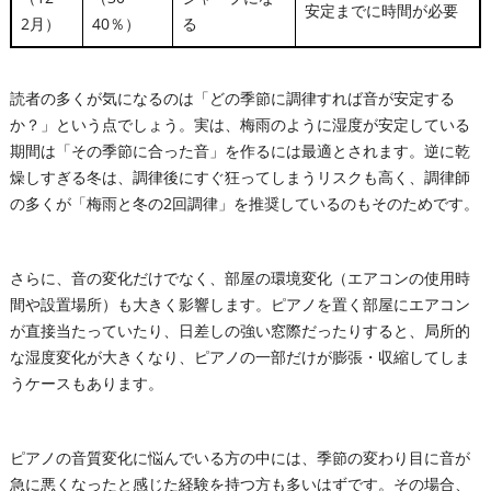
安定までに時間が必要
2月）
40％）
る
読者の多くが気になるのは「どの季節に調律すれば音が安定する
か？」という点でしょう。実は、梅雨のように湿度が安定している
期間は「その季節に合った音」を作るには最適とされます。逆に乾
燥しすぎる冬は、調律後にすぐ狂ってしまうリスクも高く、調律師
の多くが「梅雨と冬の2回調律」を推奨しているのもそのためです。
さらに、音の変化だけでなく、部屋の環境変化（エアコンの使用時
間や設置場所）も大きく影響します。ピアノを置く部屋にエアコン
が直接当たっていたり、日差しの強い窓際だったりすると、局所的
な湿度変化が大きくなり、ピアノの一部だけが膨張・収縮してしま
うケースもあります。
ピアノの音質変化に悩んでいる方の中には、季節の変わり目に音が
急に悪くなったと感じた経験を持つ方も多いはずです。その場合、