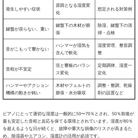
原因となる湿度変
発生しやすい症状
想定される対策例
化
鍵盤下の木材が膨
除湿、鍵盤下の清
鍵盤が戻らない、重い
張
掃・点検
ハンマーが湿気を
湿度管理、整音調
音がこもって響かない
含んで軟化
整
弦と響板のバラン
定期調律、湿度一
音程が不安定
ス変化
定化
ハンマーやアクション
木材やフェルトの
調整・整調、乾燥
機構の動きが鈍い
膨張・水分吸収
剤の設置など
ピアノにとって適切な湿度は一般的に50〜70％とされ、50％前後が
最も安定した音程と反応を保てる環境とされています。湿度が80％
を超えるような日が続くと、故障や重大な損傷のリスクが高まるた
め、除湿器やエアコン、湿度計の活用が必須です。