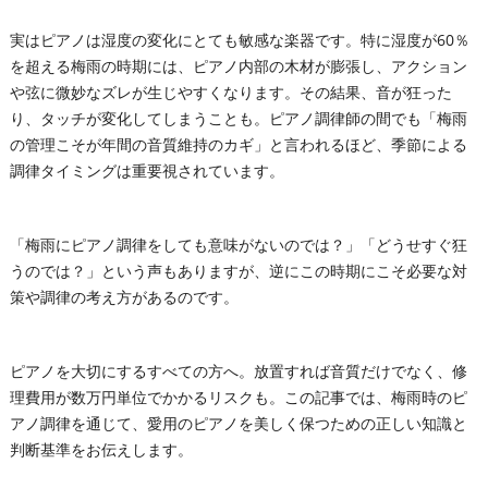
実はピアノは湿度の変化にとても敏感な楽器です。特に湿度が60％
を超える梅雨の時期には、ピアノ内部の木材が膨張し、アクション
や弦に微妙なズレが生じやすくなります。その結果、音が狂った
り、タッチが変化してしまうことも。ピアノ調律師の間でも「梅雨
の管理こそが年間の音質維持のカギ」と言われるほど、季節による
調律タイミングは重要視されています。
「梅雨にピアノ調律をしても意味がないのでは？」「どうせすぐ狂
うのでは？」という声もありますが、逆にこの時期にこそ必要な対
策や調律の考え方があるのです。
ピアノを大切にするすべての方へ。放置すれば音質だけでなく、修
理費用が数万円単位でかかるリスクも。この記事では、梅雨時のピ
アノ調律を通じて、愛用のピアノを美しく保つための正しい知識と
判断基準をお伝えします。