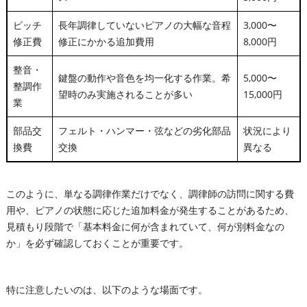
ピッチ
長年調律していないピアノの大幅な音程
3,000〜
修正費
修正にかかる追加費用
8,000円
整音・
鍵盤の動作や音色を均一化する作業。希
5,000〜
整調作
望時のみ実施されることが多い
15,000円
業
部品交
フェルト・ハンマー・弦などの劣化部品
状況により
換費
交換
異なる
このように、単なる調律作業だけでなく、調律師の訪問に関する費
用や、ピアノの状態に応じた追加料金が発生することがあるため、
見積もり段階で「基本料金に何が含まれていて、何が別料金なの
か」を必ず確認しておくことが重要です。
特に注意したいのは、以下のような場面です。