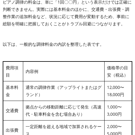
ピアノ調律の料金は、単に「1回〇〇円」という表示だけでは正確に
判断できません。実際には基本料金のほかに、交通費・出張費・調
整作業の追加料金など、状況に応じて費用が変動するため、事前に
総額を明確に把握しておくことがトラブル回避につながります。
以下は、一般的な調律料金の内訳を整理した表です。
費用項
価格帯の目
内容例
目
安（税込）
基本料
通常の調律作業（アップライトまたはグ
12,000〜
金
ランド）
18,000円
拠点からの移動距離に応じて発生（高速
1,000〜
交通費
代・駐車料金を含む場合あり）
3,000円
一定距離を超える地域で加算されるケー
2,000〜
出張費
ス
5,000円