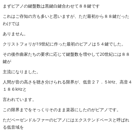
まずピアノの鍵盤数は黒鍵白鍵合わせて８８鍵です
これはご存知の方も多いと思いますが、ただ最初から８８鍵だった
わけでは
ありません。
クリストフォリが19世紀に作った最初のピアノは５４鍵でした。
その後作曲家たちの要求に応じて鍵盤数を増やして20世紀には８８
鍵が
主流になりました。
人間が音の高さを聴き分けられる限界が、低音２７．５kHz、高音４
１８６kHzと
言われています。
この限界までをそっくりそのまま楽器にしたのがピアノです。
ただベーゼンドルファーのピアノにはエクステンドベースと呼ばれ
る低音域を